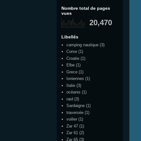
Nombre total de pages
vues
20,470
Libellés
camping nautique
(3)
Corse
(1)
Croatie
(1)
Elbe
(1)
Grece
(1)
Ioniennes
(1)
Italie
(3)
océanis
(1)
raid
(3)
Sardaigne
(1)
traversée
(1)
voilier
(1)
Zar 47
(1)
Zar 61
(2)
Zar 65
(3)