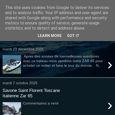
This site uses cookies from Google to deliver its services
Timat38
and to analyze traffic. Your IP address and user-agent are
shared with Google along with performance and security
metrics to ensure quality of service, generate usage
Bienvenue sur le blog de nos aventures nautiques
statistics, and to detect and address abuse.
LEARN MORE
GOT IT
▼
mardi 23 décembre 2025
Apres des années de merveilleuses aventures
›
avec ce bateau nous vendons notre ZAR 65 pour
acheter un voilier et faire le tour du monde: N...
mardi 7 octobre 2025
Savone Saint Florent Toscane
Italienne Zar 65
›
Commentaires a venir